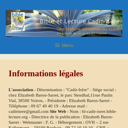
Aller
Aller
au
au
contenu
contenu
Menu
Informations légales
L'association
- Dénomination : "Cadir-Isère" - Siège social :
chez Elizabeth Baron-Sarret, le parc Stendhal,11rue Paulin
Vial, 38500 Voiron, - Présidente : Elizabeth Baron-Sarret -
Téléphone :
09 67 49 40 19
- Adresse mail :
cadirisere@gmail.com
Site Web
- Nom : bl-cadir-isere.bible-
lecture.org - Directrice de la publication : Elizabeth Baron-
Sarret - Webmaster : F. G. - Hébergement : OVH – 2 rue
Kellermann – 59100 Roubaix -
09 72 10 10 10
- CNIL :