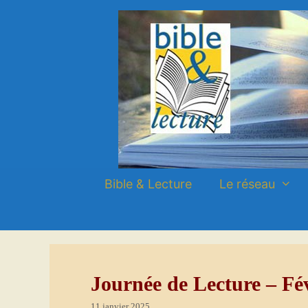
Aller
Aller
au
au
contenu
contenu
Bible & Lecture
Le réseau
Journée de Lecture – Fé
11 janvier 2025