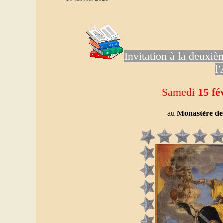
Invitation à la deuxiè
l
Samedi
15
fé
au
Monastère des