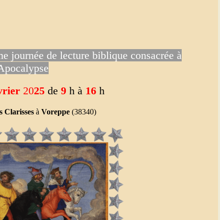
me journée de lecture biblique consacrée à
'Apocalypse
vrier
20
25
de
9
h à
16
h
 Clarisses
à
Voreppe
(38340)