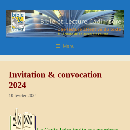
Aller
Aller
au
au
contenu
contenu
Menu
Invitation & convocation
2024
10 février 2024
Le Cadir-Isère invite ses membres