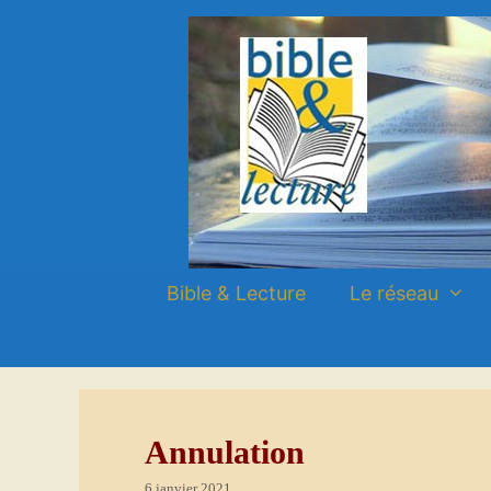
Aller
Aller
au
au
contenu
contenu
Bible & Lecture
Le réseau
Annulation
6 janvier 2021